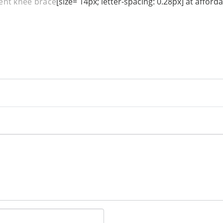
ent knee brace
[size= 14px; letter-spacing: 0.28px] at afforda