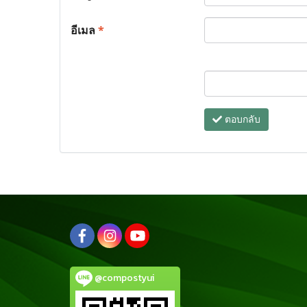
อีเมล
*
ตอบกลับ
@compostyui