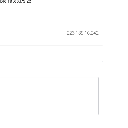
ble rates.
[/size]
223.185.16.242