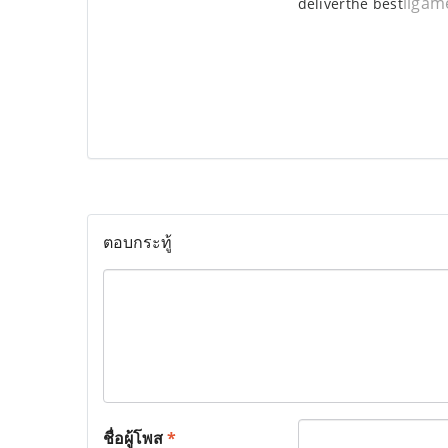
ligam
deliverthe best
ตอบกระทู้
ชื่อผู้โพส
*