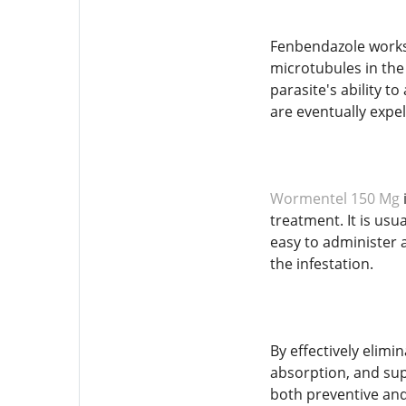
Fenbendazole works b
microtubules in the
parasite's ability t
are eventually expe
Wormentel 150 Mg
treatment. It is usu
easy to administer 
the infestation.
By effectively elim
absorption, and supp
both preventive and