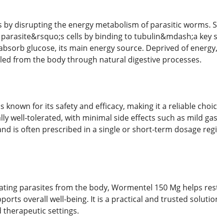
y disrupting the energy metabolism of parasitic worms. Spec
 parasite&rsquo;s cells by binding to tubulin&mdash;a key st
o absorb glucose, its main energy source. Deprived of energ
lled from the body through natural digestive processes.
is known for its safety and efficacy, making it a reliable ch
ally well-tolerated, with minimal side effects such as mild ga
and is often prescribed in a single or short-term dosage re
inating parasites from the body, Wormentel 150 Mg helps rest
orts overall well-being. It is a practical and trusted soluti
 therapeutic settings.