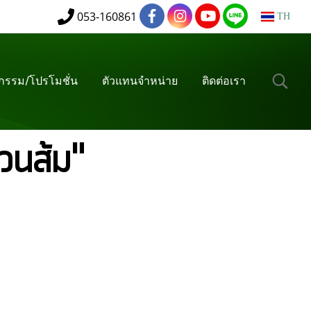
053-160861
TH
จกรรม/โปรโมชั่น
ตัวแทนจำหน่าย
ติดต่อเรา
วนส้ม"