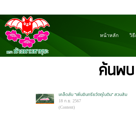
หน้าหลัก
วิธ
ค้นพบ
เคล็ดลับ "เพิ่มอินทรียวัตถุในดิน" สวนส้ม
18 ก.ย. 2567
(Content)