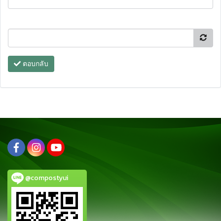
ตอบกลับ
@compostyui