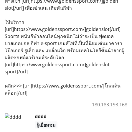
ทางเข้า [url]https://www.goldenssport.com/]golden
slot[/url] เพื่อเข้าเล่น เดิมพันกีฬา
ให้บริการ
[url]https://www.goldenssport.com/]goldenslot[/url]
Sports พนันกีฬาออนไลน์ทุกชนิด ไม่ว่าจะเป็น ฟุตบอล
บาสเกตบอล กีฬา e-sport เกมส์ไพ่ที่เป็นที่นิยมเช่นบาคาร่า
โป๊กเกอร์ รูเล็ต และ แบล็กแจ็ก พร้อมเทคโนโลยีชั้นนำจากผู้
ผลิตซอฟต์แวร์เกมส์ระดับโลก
[url]https://www.goldenssport.com/]goldenslot
sport[/url]
คลิก>>> [url]https://www.goldenssport.com/]โกลเด้น
สล็อต[/url]
180.183.193.168
dddd
ผู้เยี่ยมชม