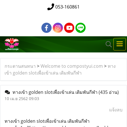
053-160861
กระดานสนทนา
>
Welcome to compostyui.com
>
ทาง
เข้า golden slotเพื่อเข้าเล่น เดิมพันกีฬา
ทางเข้า golden slotเพื่อเข้าเล่น เดิมพันกีฬา
(435 อ่าน)
10 เม.ย 2562 09:03
แจ้งลบ
ทางเข้า golden slotเพื่อเข้าเล่น เดิมพันกีฬา