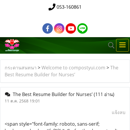
053-160861
กระดานสนทนา
>
Welcome to compostyui.com
>
The
Best Resume Builder for Nurses’
The Best Resume Builder for Nurses’
(111 อ่าน)
11 ต.ค. 2568 19:01
แจ้งลบ
<span style="font-family: roboto, sans-serif;