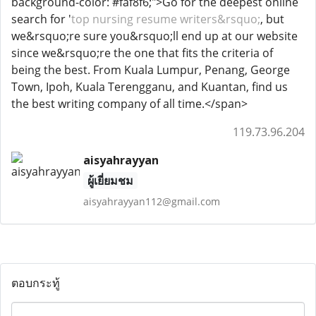
background-color: #faf8f6;">Go for the deepest online
search for '
top nursing resume writers&rsquo;
, but
we&rsquo;re sure you&rsquo;ll end up at our website
since we&rsquo;re the one that fits the criteria of
being the best. From Kuala Lumpur, Penang, George
Town, Ipoh, Kuala Terengganu, and Kuantan, find us
the best writing company of all time.</span>
119.73.96.204
aisyahrayyan
ผู้เยี่ยมชม
aisyahrayyan112@gmail.com
ตอบกระทู้