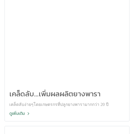
เคล็ดลับ...เพิ่มผลผลิตยางพารา
เคล็ดลับง่ายๆโดยเกษตรกรที่ปลูกยางพารามากกว่า 20 ปี
ดูเพิ่มเติม