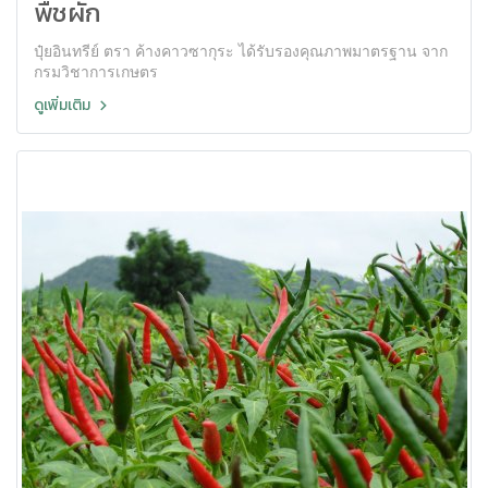
พืชผัก
ปุ๋ยอินทรีย์ ตรา ค้างคาวซากุระ ได้รับรองคุณภาพมาตรฐาน จาก
กรมวิชาการเกษตร
ดูเพิ่มเติม